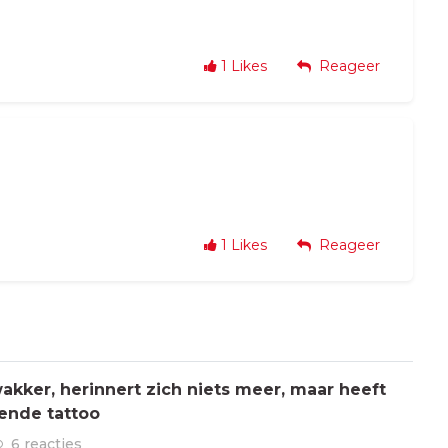
1
Likes
Reageer
1
Likes
Reageer
kker, herinnert zich niets meer, maar heeft
ende tattoo
6 reacties