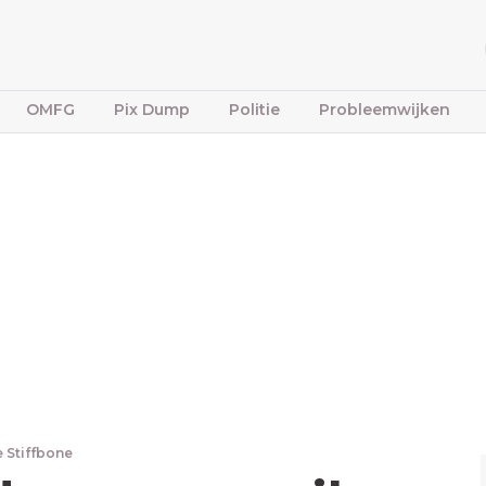
OMFG
Pix Dump
Politie
Probleemwijken
e Stiffbone