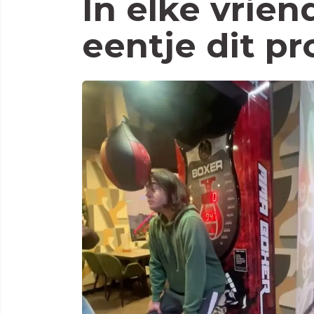
In elke vrien
eentje dit p