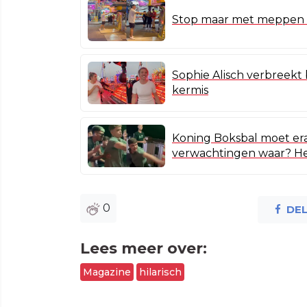
Stop maar met meppen op
Sophie Alisch verbreekt 
kermis
Koning Boksbal moet era
verwachtingen waar? He
0
DE
Lees meer over:
Magazine
hilarisch