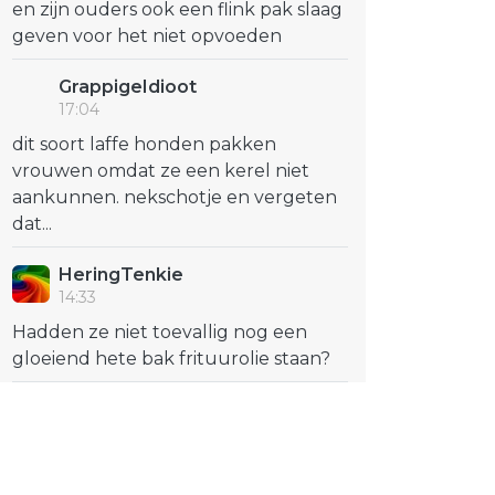
en zijn ouders ook een flink pak slaag
geven voor het niet opvoeden
GrappigeIdioot
17:04
dit soort laffe honden pakken
vrouwen omdat ze een kerel niet
aankunnen. nekschotje en vergeten
dat...
HeringTenkie
14:33
Hadden ze niet toevallig nog een
gloeiend hete bak frituurolie staan?