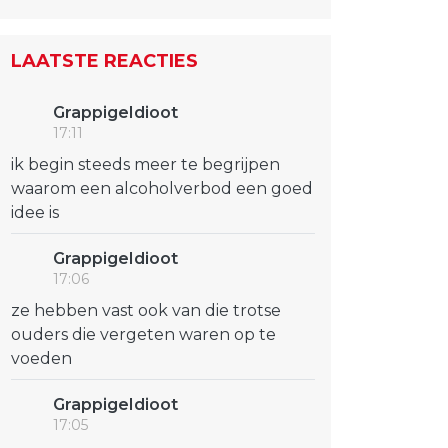
LAATSTE REACTIES
GrappigeIdioot
17:11
ik begin steeds meer te begrijpen
waarom een alcoholverbod een goed
idee is
GrappigeIdioot
17:06
ze hebben vast ook van die trotse
ouders die vergeten waren op te
voeden
GrappigeIdioot
17:05