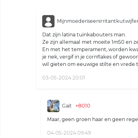
Mijnmoederiseenirritantkutwijf
Dat zijn latina tuinkabouters man.
Ze zijn allemaal met moeite 1m50 en ze
En met het temperament, worden kwaad 
je nek, vergif in je cornflakes of gewoo
wil gieten om eeuwige stilte en vrede 
03-05-2024 20:01
Gait
+8010
Maar, geen groen haar en geen regen
04-05-2024 09:49