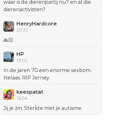
waar is de dierenpartij nu? en al die
dierenactivisten?
HenryHardcore
20:20
🙏🏻
HP
19:02
In de jaren 70 een enorme sexbom.
Helaas. RIP Jerney.
keespatat
18:54
Jij je zin. Sterkte met je autisme.