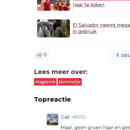
naar te kijken
El Salvador neemt meg
in gebruik
0
DE
Lees meer over:
Magazine
bommetje
Topreactie
Gait
+8010
Maar, geen groen haar en gee