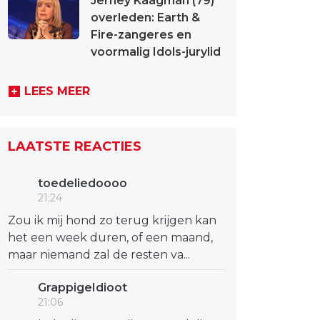
Jerney Kaagman (79)
overleden: Earth &
Fire-zangeres en
voormalig Idols-jurylid
LEES MEER
LAATSTE REACTIES
toedeliedoooo
21:24
Zou ik mij hond zo terug krijgen kan
het een week duren, of een maand,
maar niemand zal de resten va...
GrappigeIdioot
21:06