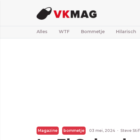
Alles
WTF
Bommetje
Hilarisch
Magazine
bommetje
03 mei, 2024
·
Steve Sti