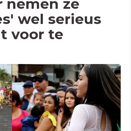
or nemen ze
s' wel serieus
t voor te