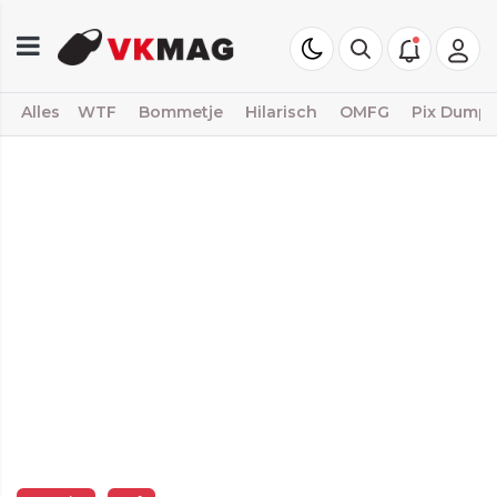
Alles
WTF
Bommetje
Hilarisch
OMFG
Pix Dump