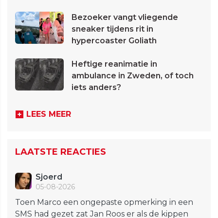
Bezoeker vangt vliegende
sneaker tijdens rit in
hypercoaster Goliath
Heftige reanimatie in
ambulance in Zweden, of toch
iets anders?
LEES MEER
LAATSTE REACTIES
Sjoerd
05-08-2026
Toen Marco een ongepaste opmerking in een
SMS had gezet zat Jan Roos er als de kippen