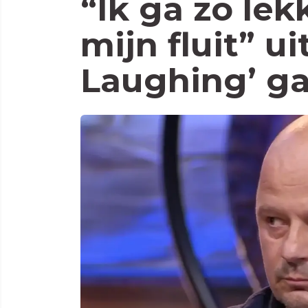
“Ik ga zo lek
mijn fluit” u
Laughing’ ga