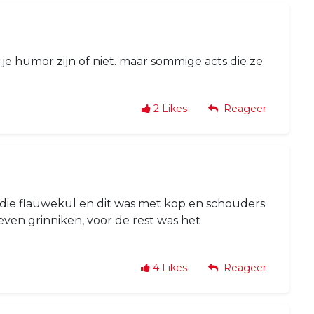
e humor zijn of niet. maar sommige acts die ze
2
Likes
Reageer
n die flauwekul en dit was met kop en schouders
ven grinniken, voor de rest was het
4
Likes
Reageer