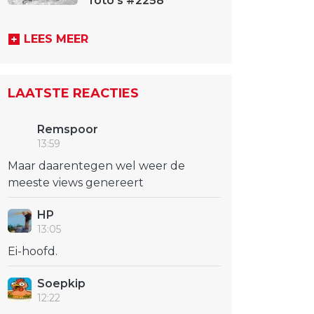
foto's #2258
LEES MEER
LAATSTE REACTIES
Remspoor
13:59
Maar daarentegen wel weer de
meeste views genereert
HP
13:05
Ei-hoofd.
Soepkip
12:22