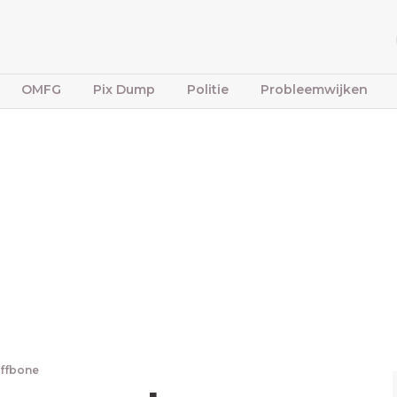
OMFG
Pix Dump
Politie
Probleemwijken
iffbone