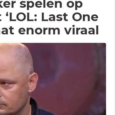
ker spelen op
it ‘LOL: Last One
at enorm viraal