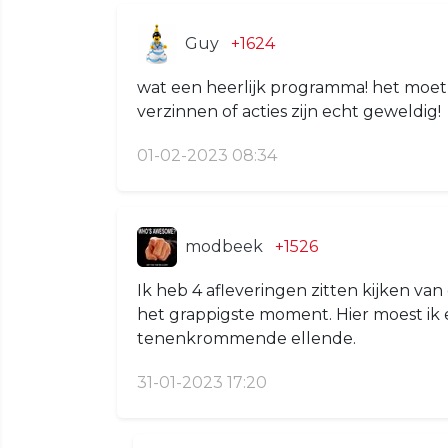
Guy
+1624
wat een heerlijk programma! het moet j
verzinnen of acties zijn echt geweldig!
01-02-2023 08:34
modbeek
+1526
Ik heb 4 afleveringen zitten kijken va
het grappigste moment. Hier moest ik e
tenenkrommende ellende.
31-01-2023 17:20