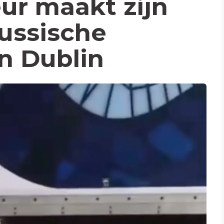
eur maakt zijn
Russische
n Dublin