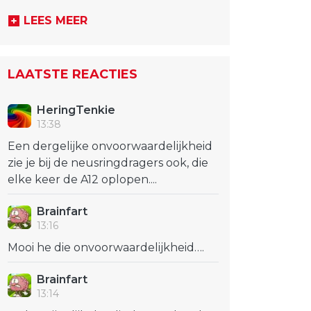
LEES MEER
LAATSTE REACTIES
HeringTenkie
13:38
Een dergelijke onvoorwaardelijkheid
zie je bij de neusringdragers ook, die
elke keer de A12 oplopen....
Brainfart
13:16
Mooi he die onvoorwaardelijkheid….
Brainfart
13:14