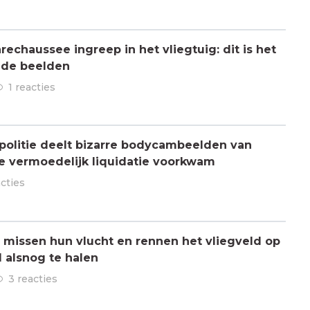
chaussee ingreep in het vliegtuig: dit is het
 de beelden
1 reacties
olitie deelt bizarre bodycambeelden van
e vermoedelijk liquidatie voorkwam
acties
missen hun vlucht en rennen het vliegveld op
 alsnog te halen
3 reacties