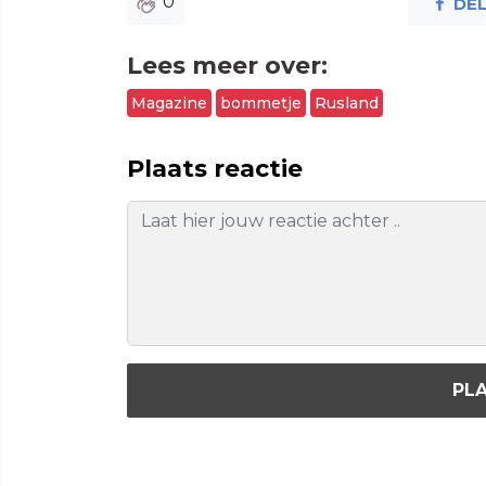
0
DE
Lees meer over:
Magazine
bommetje
Rusland
Plaats reactie
PLA