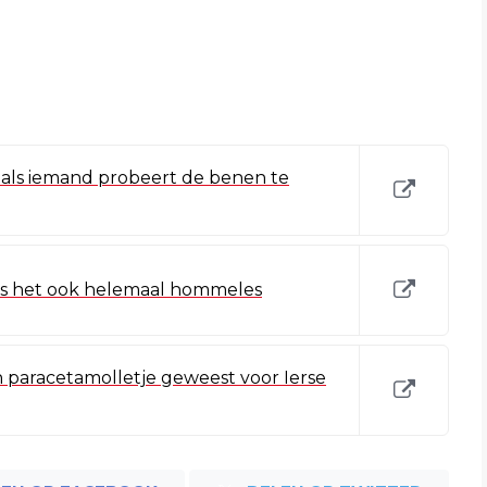
 als iemand probeert de benen te
 is het ook helemaal hommeles
en paracetamolletje geweest voor Ierse