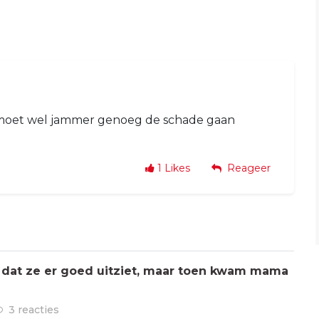
s moet wel jammer genoeg de schade gaan
1
Likes
Reageer
 dat ze er goed uitziet, maar toen kwam mama
3 reacties