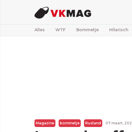
Alles
WTF
Bommetje
Hilarisch
Magazine
bommetje
Rusland
07 maart, 20