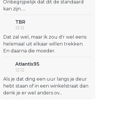
Onbegrijpelijk dat dit de standaard
kan zijn…..
TBR
13:12
Dat zal wel, maar ik zou d'r wel eens
helemaal uit elkaar willen trekken.
En daarna die moeder.
Atlantis95
12:12
Als je dat ding een uur langs je deur
hebt staan of in een winkelstraat dan
denk je er wel anders ov...