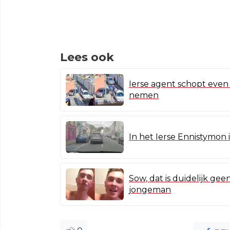
Lees ook
Ierse agent schopt even
nemen
In het Ierse Ennistymon
Sow, dat is duidelijk ge
jongeman