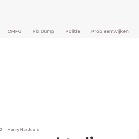
OMFG
Pix Dump
Politie
Probleemwijken
22
·
Henry Hardcore