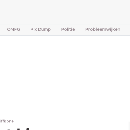
OMFG
Pix Dump
Politie
Probleemwijken
tiffbone