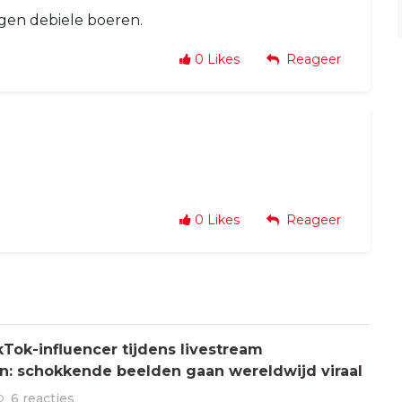
gen debiele boeren.
0
Likes
Reageer
0
Likes
Reageer
Tok-influencer tijdens livestream
: schokkende beelden gaan wereldwijd viraal
6 reacties