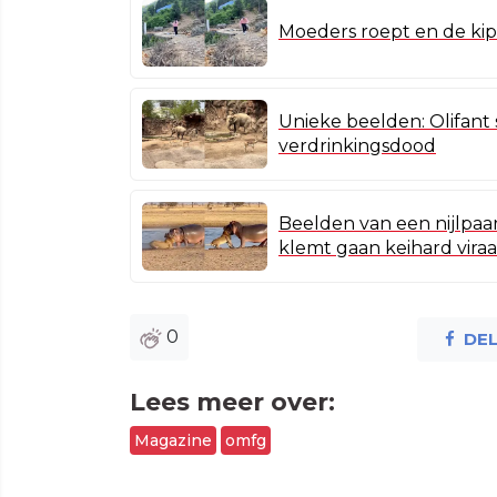
Moeders roept en de ki
Unieke beelden: Olifant 
verdrinkingsdood
Beelden van een nijlpaa
klemt gaan keihard viraa
0
DE
Lees meer over:
Magazine
omfg