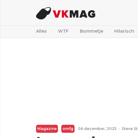
Alles
WTF
Bommetje
Hilarisch
Magazine
omfg
06 december, 2025
·
Steve S