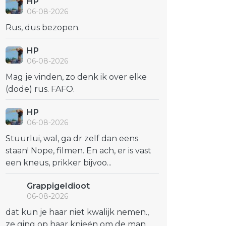
HP
06-08-2026
Rus, dus bezopen.
HP
06-08-2026
Mag je vinden, zo denk ik over elke
(dode) rus. FAFO.
HP
06-08-2026
Stuurlui, wal, ga dr zelf dan eens
staan! Nope, filmen. En ach, er is vast
een kneus, prikker bijvoo...
GrappigeIdioot
06-08-2026
dat kun je haar niet kwalijk nemen.,
ze ging op haar knieën om de man