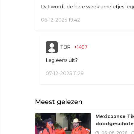
Dat wordt de hele week omeletjes leg
06-12-2025 19:42
TBR
+1497
Leg eens uit?
07-12-2025 11:29
Meest gelezen
Mexicaanse Tik
doodgeschoten
06-08-2026