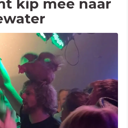
t kip mee naar
ewater