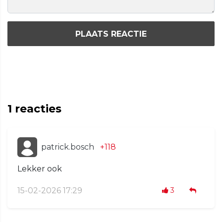
PLAATS REACTIE
1
reacties
patrick.bosch
+118
Lekker ook
15-02-2026 17:29
3