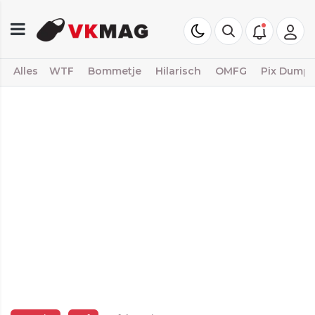
Alles
WTF
Bommetje
Hilarisch
OMFG
Pix Dump