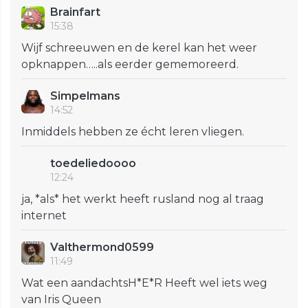
Brainfart
15:38
Wijf schreeuwen en de kerel kan het weer
opknappen…..als eerder gememoreerd.
Simpelmans
14:52
Inmiddels hebben ze écht leren vliegen.
toedeliedoooo
12:24
ja, *als* het werkt heeft rusland nog al traag
internet
Valthermond0599
11:49
Wat een aandachtsH*E*R Heeft wel iets weg
van Iris Queen