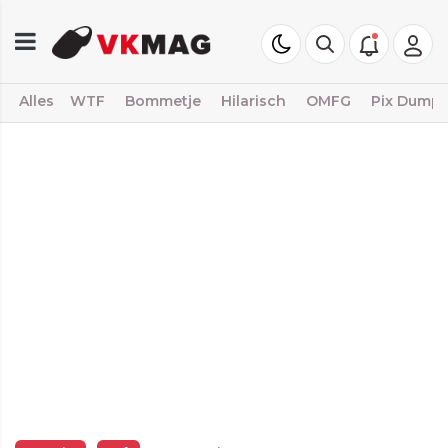
Alles
WTF
Bommetje
Hilarisch
OMFG
Pix Dump