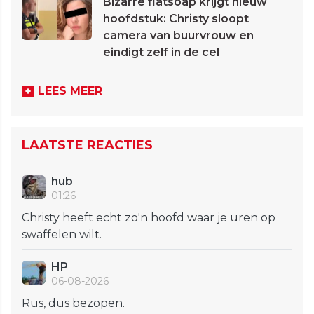
Bizarre flatsoap krijgt nieuw
hoofdstuk: Christy sloopt
camera van buurvrouw en
eindigt zelf in de cel
LEES MEER
LAATSTE REACTIES
hub
01:26
Christy heeft echt zo'n hoofd waar je uren op
swaffelen wilt.
HP
06-08-2026
Rus, dus bezopen.