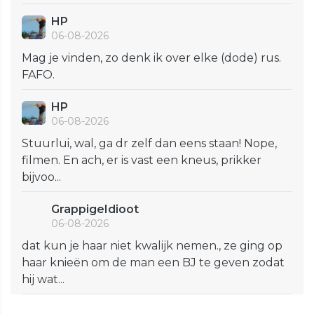
HP
06-08-2026
Mag je vinden, zo denk ik over elke (dode) rus.
FAFO.
HP
06-08-2026
Stuurlui, wal, ga dr zelf dan eens staan! Nope,
filmen. En ach, er is vast een kneus, prikker
bijvoo...
GrappigeIdioot
06-08-2026
dat kun je haar niet kwalijk nemen., ze ging op
haar knieën om de man een BJ te geven zodat
hij wat...