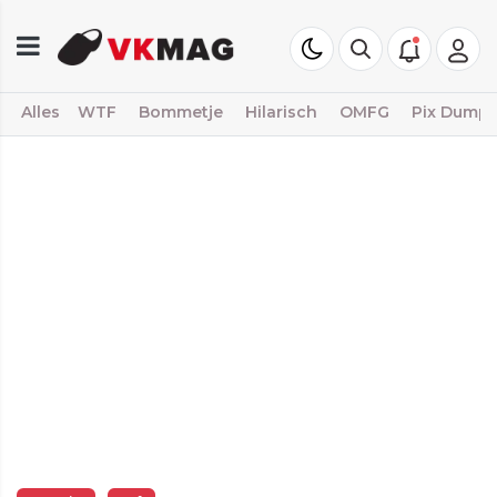
Alles
WTF
Bommetje
Hilarisch
OMFG
Pix Dump