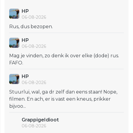
HP
06-08-2026
Rus, dus bezopen.
HP
06-08-2026
Mag je vinden, zo denk ik over elke (dode) rus.
FAFO.
HP
06-08-2026
Stuurlui, wal, ga dr zelf dan eens staan! Nope,
filmen. En ach, er is vast een kneus, prikker
bijvoo...
GrappigeIdioot
06-08-2026