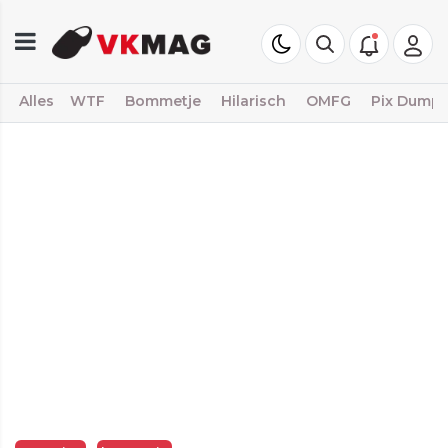
Alles
WTF
Bommetje
Hilarisch
OMFG
Pix Dump