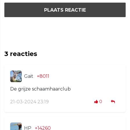
PLAATS REACTIE
3
reacties
Gait
+8011
De grijze schaamhaarclub
21-03-2024 23:19
0
HP
+14260