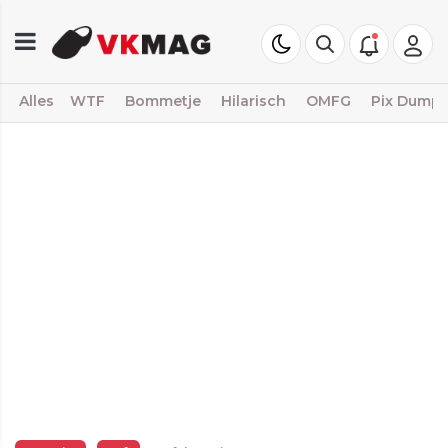
Alles
WTF
Bommetje
Hilarisch
OMFG
Pix Dump