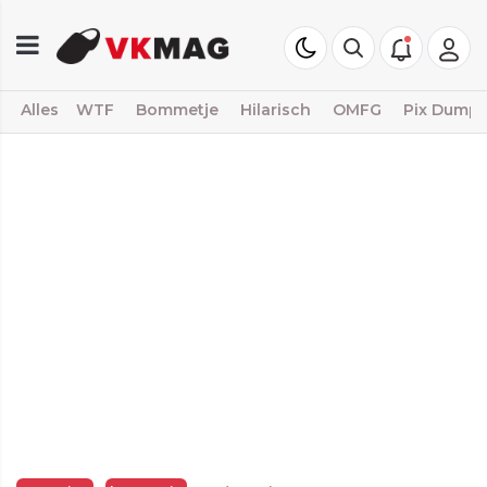
Alles
WTF
Bommetje
Hilarisch
OMFG
Pix Dump