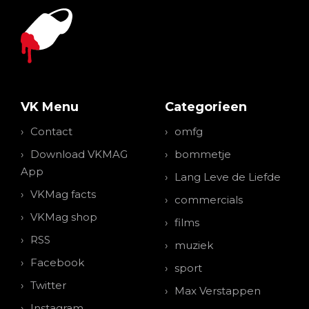
VK Menu
Categorieen
Contact
omfg
Download VKMAG
bommetje
App
Lang Leve de Liefde
VKMag facts
commercials
VKMag shop
films
RSS
muziek
Facebook
sport
Twitter
Max Verstappen
Instagram