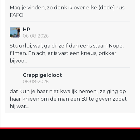
Mag je vinden, zo denk ik over elke (dode) rus.
FAFO.
HP
06-08-2026
Stuurlui, wal, ga dr zelf dan eens staan! Nope,
filmen. En ach, er is vast een kneus, prikker
bijvoo...
GrappigeIdioot
06-08-2026
dat kun je haar niet kwalijk nemen., ze ging op
haar knieën om de man een BJ te geven zodat
hij wat...