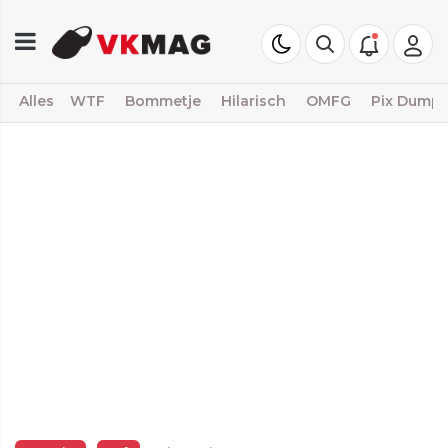
Alles
WTF
Bommetje
Hilarisch
OMFG
Pix Dump