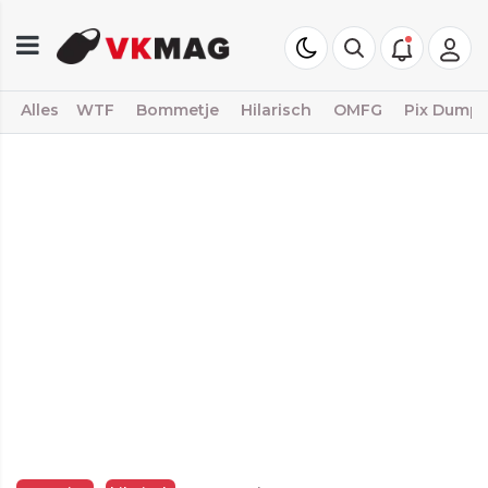
Alles
WTF
Bommetje
Hilarisch
OMFG
Pix Dump