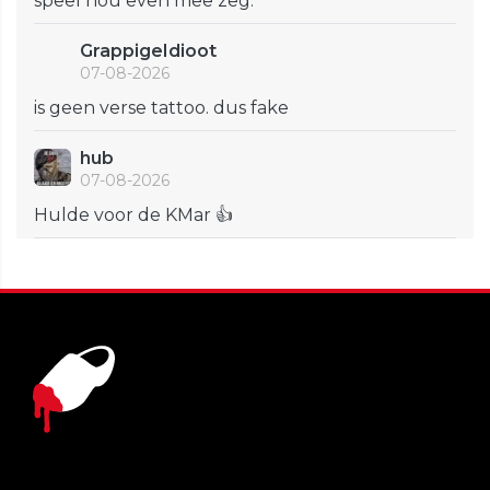
speel nou even mee zeg.
GrappigeIdioot
07-08-2026
is geen verse tattoo. dus fake
hub
07-08-2026
Hulde voor de KMar 👍