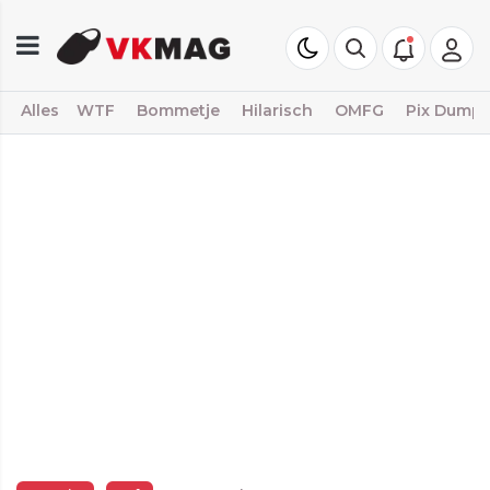
Alles
WTF
Bommetje
Hilarisch
OMFG
Pix Dump