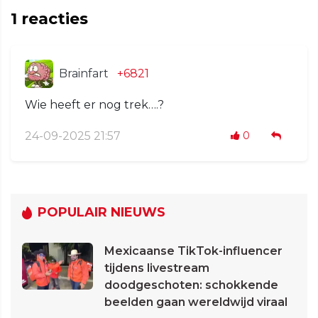
1
reacties
Brainfart
+6821
Wie heeft er nog trek….?
24-09-2025 21:57
0
POPULAIR NIEUWS
Mexicaanse TikTok-influencer
tijdens livestream
doodgeschoten: schokkende
beelden gaan wereldwijd viraal