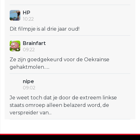
HP
10:22
Dit filmpje is al drie jaar oud!
Brainfart
09:22
Ze zijn goedgekeurd voor de Oekraïnse
gehaktmolen…..
nipe
09:02
Je weet toch dat je door de extreem linkse
staats omroep alleen belazerd word, de
verspreider van...