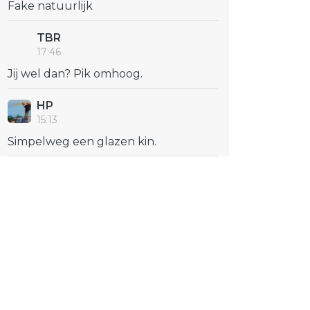
Fake natuurlijk
TBR
17:46
Jij wel dan? Pik omhoog.
HP
15:13
Simpelweg een glazen kin.