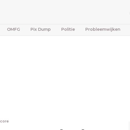
OMFG
Pix Dump
Politie
Probleemwijken
dcore