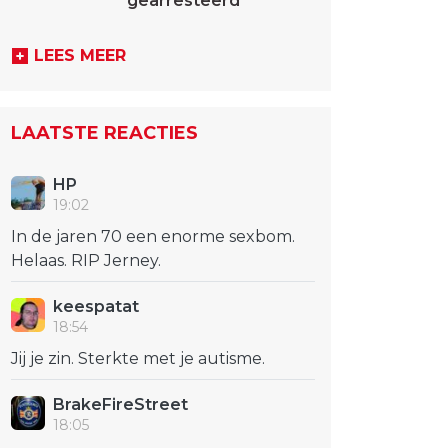
gearresteerd
LEES MEER
LAATSTE REACTIES
HP
19:02
In de jaren 70 een enorme sexbom.
Helaas. RIP Jerney.
keespatat
18:54
Jij je zin. Sterkte met je autisme.
BrakeFireStreet
18:05