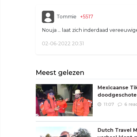
Tommie
+5517
Nouja ... laat zich inderdaad vereeuwig
02-06-2022 20:31
Meest gelezen
Mexicaanse Tik
doodgeschoten
11:07
6 rea
Dutch Travel M