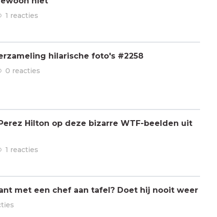
gewoon niet'
1 reacties
rzameling hilarische foto's #2258
0 reacties
t Perez Hilton op deze bizarre WTF-beelden uit
1 reacties
ant met een chef aan tafel? Doet hij nooit weer
cties