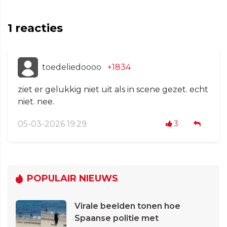
1
reacties
toedeliedoooo
+1834
ziet er gelukkig niet uit als in scene gezet. echt
niet. nee.
05-03-2026 19:29
3
POPULAIR NIEUWS
Virale beelden tonen hoe
Spaanse politie met