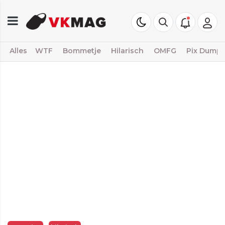
Alles
WTF
Bommetje
Hilarisch
OMFG
Pix Dump