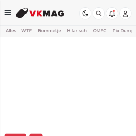
Alles
WTF
Bommetje
Hilarisch
OMFG
Pix Dump