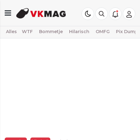
Alles
WTF
Bommetje
Hilarisch
OMFG
Pix Dump