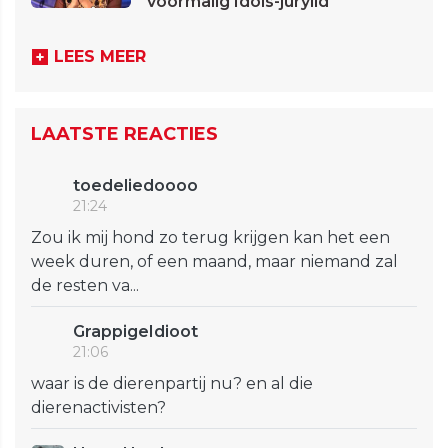
voormalig Idols-jurylid
LEES MEER
LAATSTE REACTIES
toedeliedoooo
21:24
Zou ik mij hond zo terug krijgen kan het een
week duren, of een maand, maar niemand zal
de resten va...
GrappigeIdioot
21:06
waar is de dierenpartij nu? en al die
dierenactivisten?