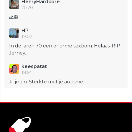
HenryHardcore
20:20
🙏🏻
HP
19:02
In de jaren 70 een enorme sexbom. Helaas. RIP
Jerney.
keespatat
18:54
Jij je zin. Sterkte met je autisme.