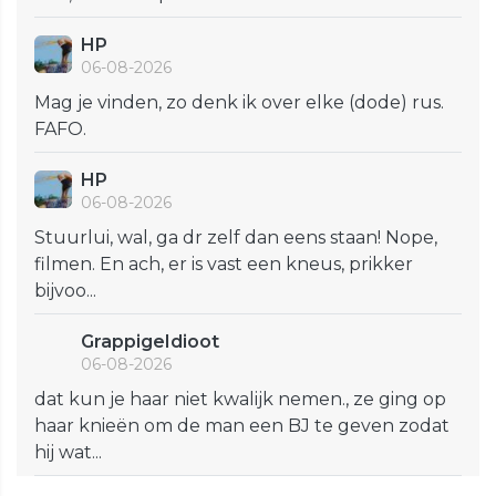
HP
06-08-2026
Mag je vinden, zo denk ik over elke (dode) rus.
FAFO.
HP
06-08-2026
Stuurlui, wal, ga dr zelf dan eens staan! Nope,
filmen. En ach, er is vast een kneus, prikker
bijvoo...
GrappigeIdioot
06-08-2026
dat kun je haar niet kwalijk nemen., ze ging op
haar knieën om de man een BJ te geven zodat
hij wat...