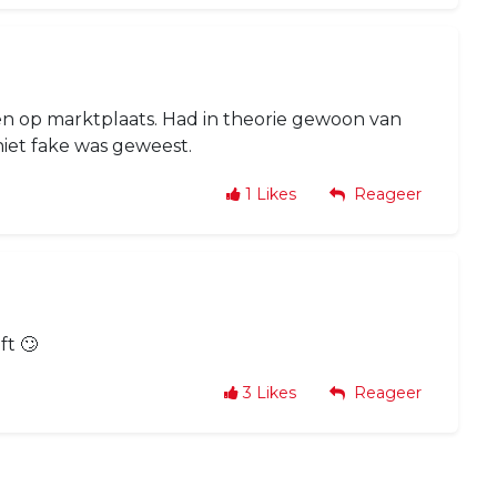
n op marktplaats. Had in theorie gewoon van
et fake was geweest.
1
Likes
Reageer
ft 🙄
3
Likes
Reageer