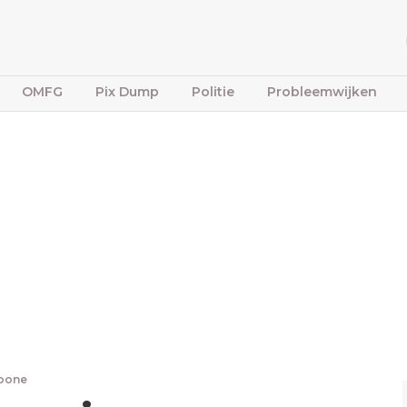
OMFG
Pix Dump
Politie
Probleemwijken
fbone