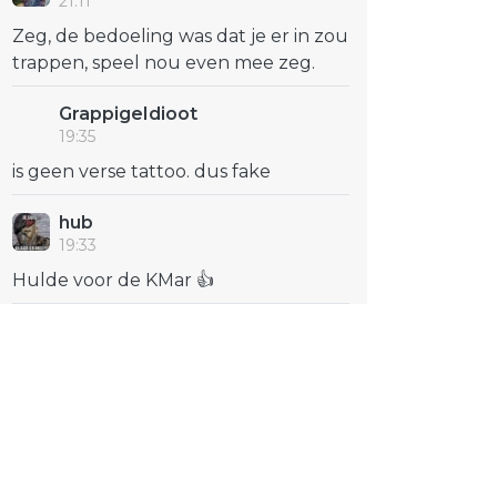
21:11
Zeg, de bedoeling was dat je er in zou
trappen, speel nou even mee zeg.
GrappigeIdioot
19:35
is geen verse tattoo. dus fake
hub
19:33
Hulde voor de KMar 👍