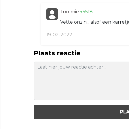
Tommie
+5518
Vette onzin... alsof een karretje
19-02-2022
Plaats reactie
PLA