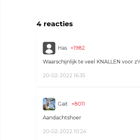
4
reacties
Has
+1982
Waarschijnlijk te veel KNALLEN voor z
20-02-2022 16:35
Gait
+8011
Aandachtshoer
20-02-2022 10:24