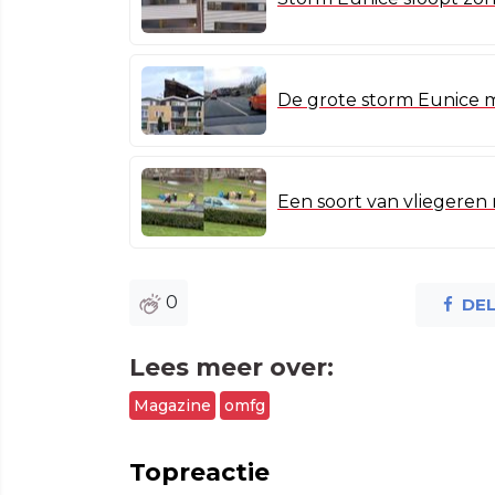
De grote storm Eunice 
Een soort van vliegeren 
0
DE
Lees meer over:
Magazine
omfg
Topreactie