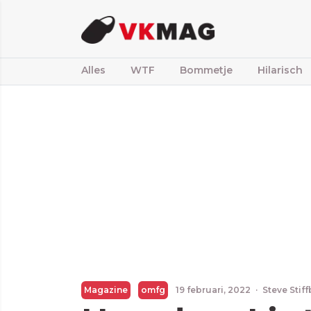
Alles
WTF
Bommetje
Hilarisch
Magazine
omfg
19 februari, 2022
·
Steve Stif