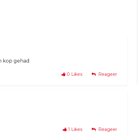
'n kop gehad
0
Likes
Reageer
1
Likes
Reageer