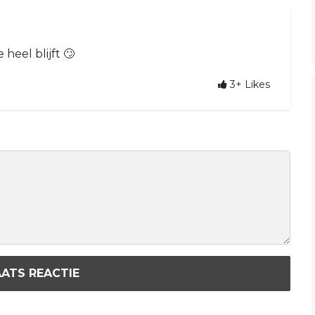
 heel blijft 🙄
3+
Likes
ATS REACTIE