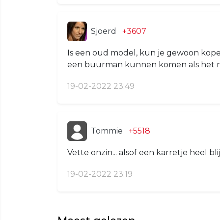
Sjoerd
+3607
Is een oud model, kun je gewoon kope
een buurman kunnen komen als het ni
19-02-2022 23:49
Tommie
+5518
Vette onzin... alsof een karretje heel blij
19-02-2022 23:19