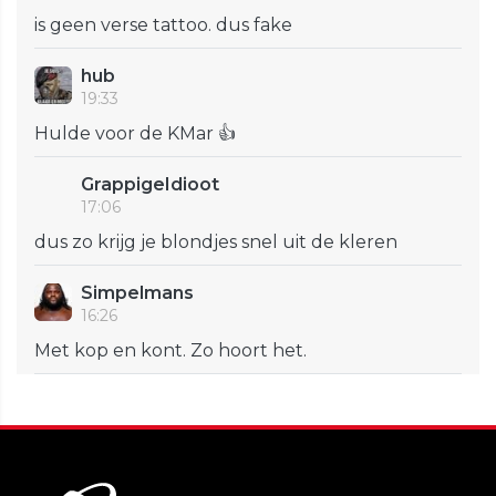
is geen verse tattoo. dus fake
hub
19:33
Hulde voor de KMar 👍
GrappigeIdioot
17:06
dus zo krijg je blondjes snel uit de kleren
Simpelmans
16:26
Met kop en kont. Zo hoort het.