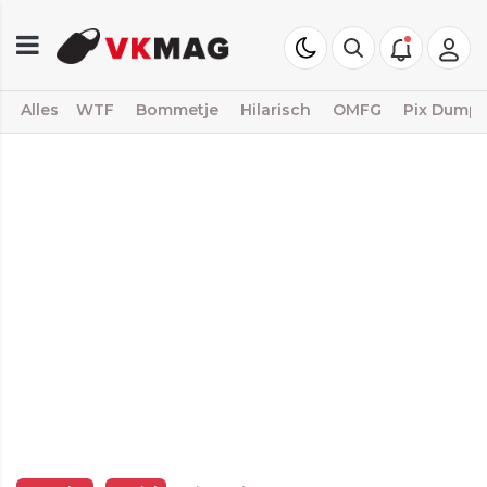
Alles
WTF
Bommetje
Hilarisch
OMFG
Pix Dump