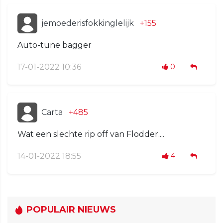
jemoederisfokkinglelijk
+155
Auto-tune bagger
17-01-2022 10:36
0
Carta
+485
Wat een slechte rip off van Flodder....
14-01-2022 18:55
4
POPULAIR NIEUWS