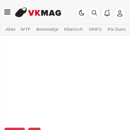
Alles
WTF
Bommetje
Hilarisch
OMFG
Pix Dump