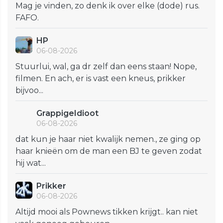
Mag je vinden, zo denk ik over elke (dode) rus.
FAFO.
HP
06-08-2026
Stuurlui, wal, ga dr zelf dan eens staan! Nope,
filmen. En ach, er is vast een kneus, prikker
bijvoo...
GrappigeIdioot
06-08-2026
dat kun je haar niet kwalijk nemen., ze ging op
haar knieën om de man een BJ te geven zodat
hij wat...
Prikker
06-08-2026
Altijd mooi als Pownews tikken krijgt.. kan niet