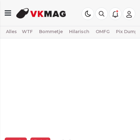
Alles
WTF
Bommetje
Hilarisch
OMFG
Pix Dump