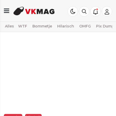
Alles
WTF
Bommetje
Hilarisch
OMFG
Pix Dump