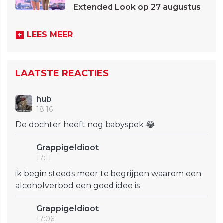
Extended Look op 27 augustus
LEES MEER
LAATSTE REACTIES
hub
18:16
De dochter heeft nog babyspek 😂
GrappigeIdioot
17:11
ik begin steeds meer te begrijpen waarom een
alcoholverbod een goed idee is
GrappigeIdioot
17:06