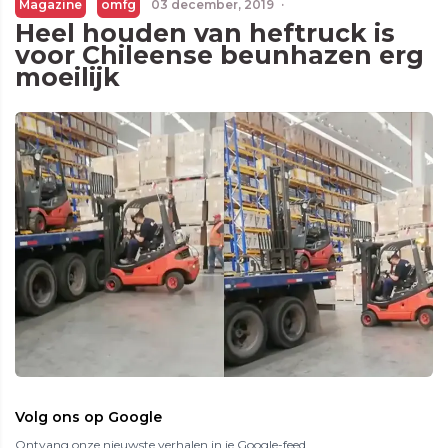
Magazine
omfg
03 december, 2019
·
Heel houden van heftruck is
voor Chileense beunhazen erg
moeilijk
Volg ons op Google
Ontvang onze nieuwste verhalen in je Google-feed