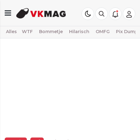
Alles
WTF
Bommetje
Hilarisch
OMFG
Pix Dump