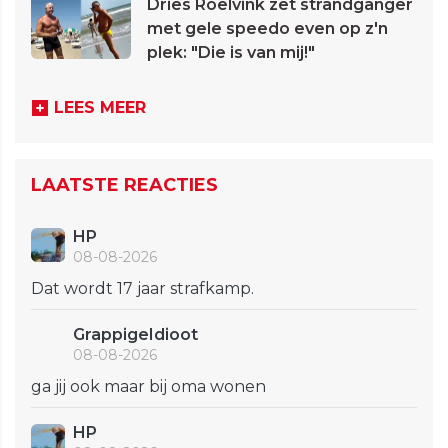
Dries Roelvink zet strandganger
met gele speedo even op z'n
plek: "Die is van mij!"
LEES MEER
LAATSTE REACTIES
HP
08-08-2026
Dat wordt 17 jaar strafkamp.
GrappigeIdioot
08-08-2026
ga jij ook maar bij oma wonen
HP