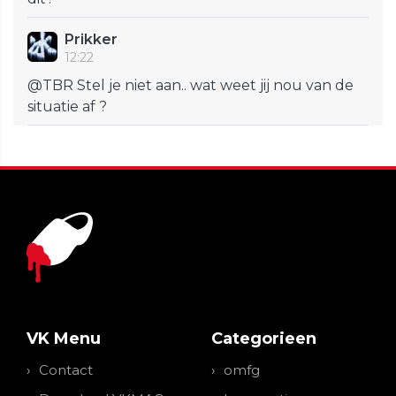
Prikker
12:22
@TBR Stel je niet aan.. wat weet jij nou van de
situatie af ?
VK Menu
Categorieen
Contact
omfg