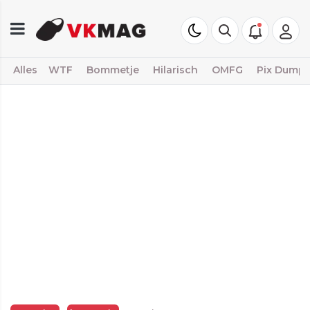
Alles
WTF
Bommetje
Hilarisch
OMFG
Pix Dump