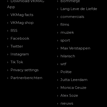
Download VKMAG
bommetje
App
Lang Leve de Liefde
VKMag facts
commercials
VKMag shop
films
RSS
muziek
Facebook
sport
Twitter
Max Verstappen
Instagram
hilarisch
Tik Tok
wtf
Privacy settings
Politie
Partnerberichten
Jutta Leerdam
Monica Geuze
Alex Soze
nieuws