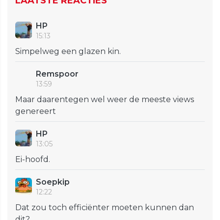
LAATSTE REACTIES
HP
15:13
Simpelweg een glazen kin.
Remspoor
13:59
Maar daarentegen wel weer de meeste views
genereert
HP
13:05
Ei-hoofd.
Soepkip
12:22
Dat zou toch efficiënter moeten kunnen dan
dit?