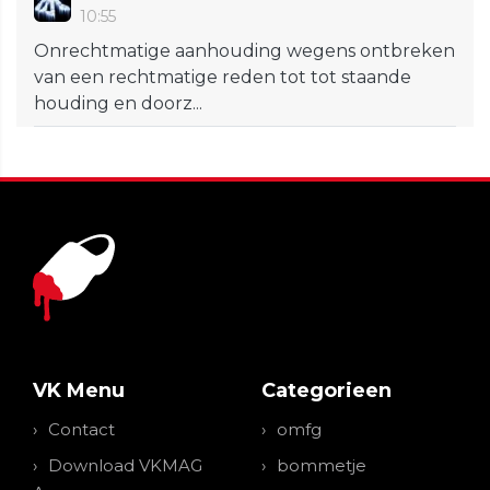
10:55
Onrechtmatige aanhouding wegens ontbreken
van een rechtmatige reden tot tot staande
houding en doorz...
VK Menu
Categorieen
Contact
omfg
Download VKMAG
bommetje