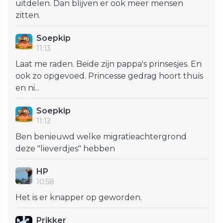
uitdelen. Dan blijven er ook meer mensen
zitten.
Soepkip
11:13
Laat me raden. Beide zijn pappa's prinsesjes. En
ook zo opgevoed. Princesse gedrag hoort thuis
en ni...
Soepkip
11:12
Ben benieuwd welke migratieachtergrond
deze "lieverdjes" hebben
HP
10:58
Het is er knapper op geworden.
Prikker