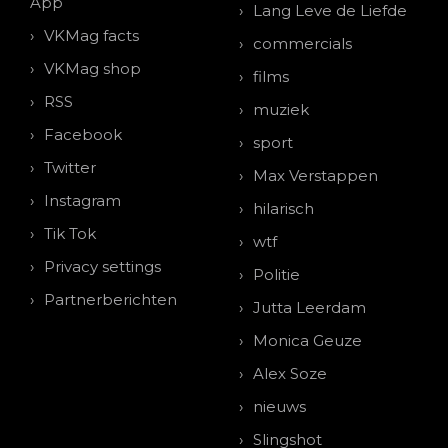
App
Lang Leve de Liefde
VKMag facts
commercials
VKMag shop
films
RSS
muziek
Facebook
sport
Twitter
Max Verstappen
Instagram
hilarisch
Tik Tok
wtf
Privacy settings
Politie
Partnerberichten
Jutta Leerdam
Monica Geuze
Alex Soze
nieuws
Slingshot