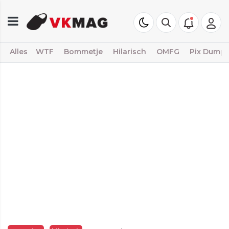
Alles
WTF
Bommetje
Hilarisch
OMFG
Pix Dump