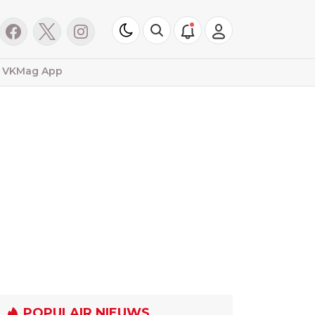
VKMag App
POPULAIR NIEUWS