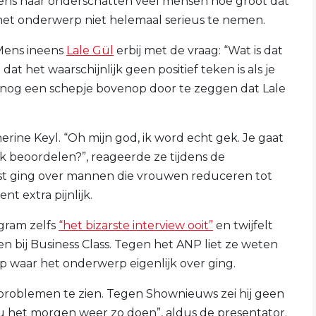
ens haar onderschatten veel mensen hoe groot dat
 het onderwerp niet helemaal serieus te nemen.
Mens ineens
Lale Gül
erbij met de vraag: “Wat is dat
t het waarschijnlijk geen positief teken is als je
 nog een schepje bovenop door te zeggen dat Lale
therine Keyl. “Oh mijn god, ik word echt gek. Je gaat
ijk beoordelen?”, reageerde ze tijdens de
ist ging over mannen die vrouwen reduceren tot
nt extra pijnlijk.
agram zelfs
“het bizarste interview ooit”
en twijfelt
n bij Business Class. Tegen het ANP liet ze weten
p waar het onderwerp eigenlijk over ging.
 problemen te zien. Tegen Shownieuws zei hij geen
zou het morgen weer zo doen”, aldus de presentator.