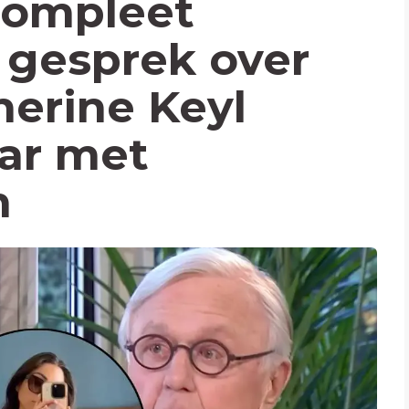
compleet
 gesprek over
herine Keyl
aar met
n