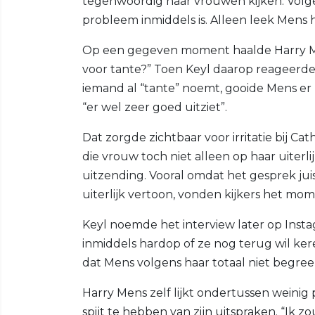
tegenwoordig naar vrouwen kijken. Volg
probleem inmiddels is. Alleen leek Mens
Op een gegeven moment haalde Harry 
voor tante?” Toen Keyl daarop reageerde da
iemand al “tante” noemt, gooide Mens er
“er wel zeer goed uitziet”.
Dat zorgde zichtbaar voor irritatie bij Ca
die vrouw toch niet alleen op haar uiterl
uitzending. Vooral omdat het gesprek ju
uiterlijk vertoon, vonden kijkers het mome
Keyl noemde het interview later op Inst
inmiddels hardop of ze nog terug wil kere
dat Mens volgens haar totaal niet begree
Harry Mens zelf lijkt ondertussen weinig
spijt te hebben van zijn uitspraken. “Ik 