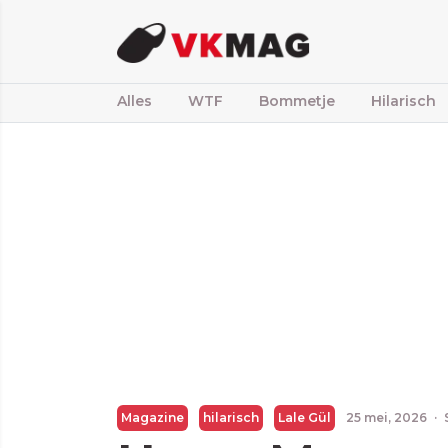
Alles
WTF
Bommetje
Hilarisch
Magazine
hilarisch
Lale Gül
25 mei, 2026
·