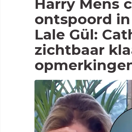
Harry Mens 
ontspoord in
Lale Gül: Cat
zichtbaar kl
opmerkinge