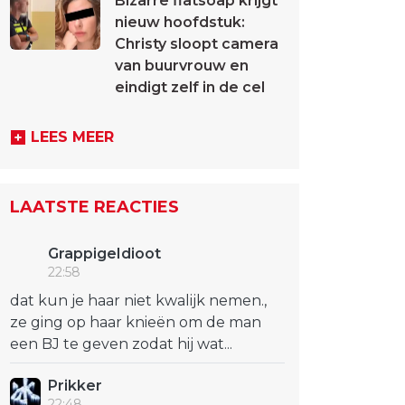
Bizarre flatsoap krijgt
nieuw hoofdstuk:
Christy sloopt camera
van buurvrouw en
eindigt zelf in de cel
LEES MEER
LAATSTE REACTIES
GrappigeIdioot
22:58
dat kun je haar niet kwalijk nemen.,
ze ging op haar knieën om de man
een BJ te geven zodat hij wat...
Prikker
22:48