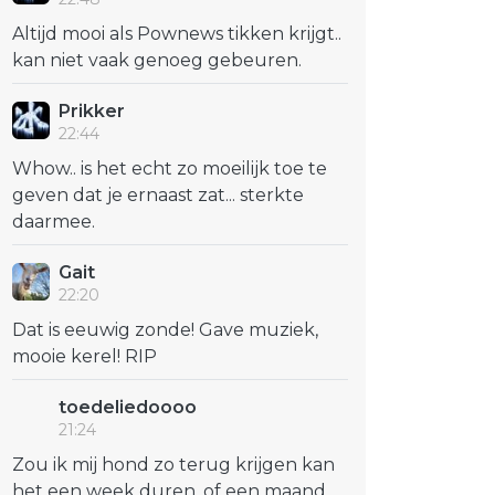
Altijd mooi als Pownews tikken krijgt..
kan niet vaak genoeg gebeuren.
Prikker
22:44
Whow.. is het echt zo moeilijk toe te
geven dat je ernaast zat... sterkte
daarmee.
Gait
22:20
Dat is eeuwig zonde! Gave muziek,
mooie kerel! RIP
toedeliedoooo
21:24
Zou ik mij hond zo terug krijgen kan
het een week duren, of een maand,