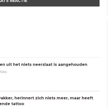
ATS REACTIE
n uit het niets neerslaat is aangehouden
ties
kker, herinnert zich niets meer, maar heeft
ende tattoo