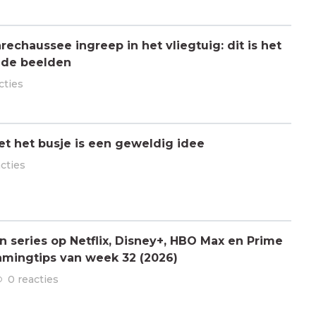
chaussee ingreep in het vliegtuig: dit is het
 de beelden
cties
t het busje is een geweldig idee
acties
n series op Netflix, Disney+, HBO Max en Prime
amingtips van week 32 (2026)
0 reacties