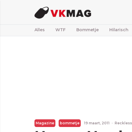
Alles
WTF
Bommetje
Hilarisch
Magazine
bommetje
19 maart, 2011
·
Reckless