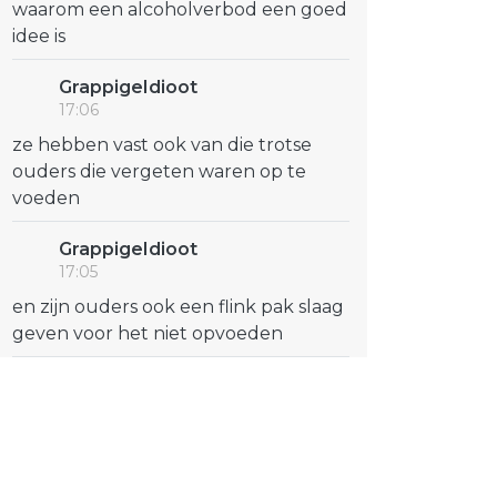
waarom een alcoholverbod een goed
idee is
GrappigeIdioot
17:06
ze hebben vast ook van die trotse
ouders die vergeten waren op te
voeden
GrappigeIdioot
17:05
en zijn ouders ook een flink pak slaag
geven voor het niet opvoeden