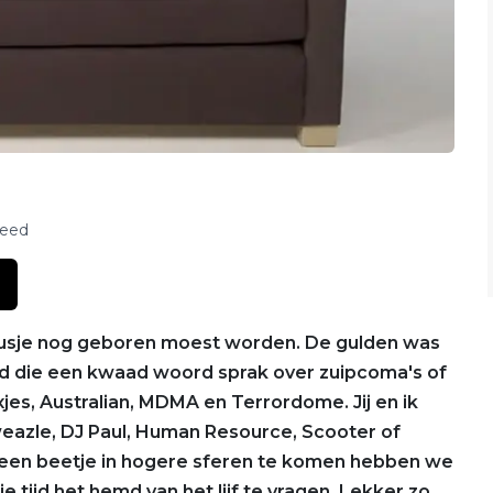
feed
je zusje nog geboren moest worden. De gulden was
 die een kwaad woord sprak over zuipcoma's of
es, Australian, MDMA en Terrordome. Jij en ik
azle, DJ Paul, Human Resource, Scooter of
Om een beetje in hogere sferen te komen hebben we
 tijd het hemd van het lijf te vragen. Lekker zo