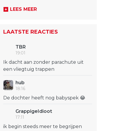
LEES MEER
LAATSTE REACTIES
TBR
19:01
Ik dacht aan zonder parachute uit
een vliegtuig trappen
hub
18:16
De dochter heeft nog babyspek 😂
GrappigeIdioot
17:11
ik begin steeds meer te begrijpen