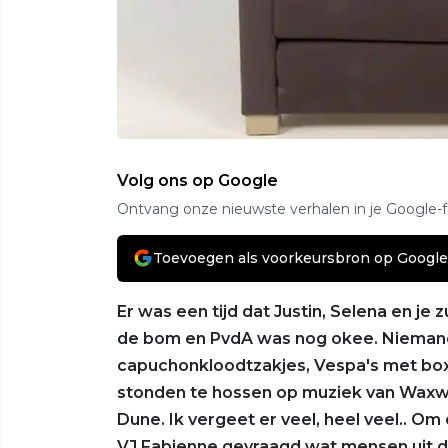
Volg ons op Google
Ontvang onze nieuwste verhalen in je Google-
Toevoegen als voorkeursbron op Google
Er was een tijd dat Justin, Selena en 
de bom en PvdA was nog okee. Niemand
capuchonkloodtzakjes, Vespa's met boxj
stonden te hossen op muziek van Waxwe
Dune. Ik vergeet er veel, heel veel.. 
VJ Fabienne gevraagd wat mensen uit die