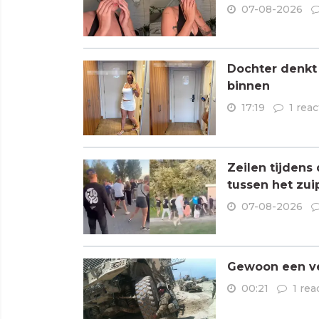
07-08-2026
Dochter denkt
binnen
17:19
1 reac
Zeilen tijdens
tussen het zui
07-08-2026
Gewoon een ve
00:21
1 rea