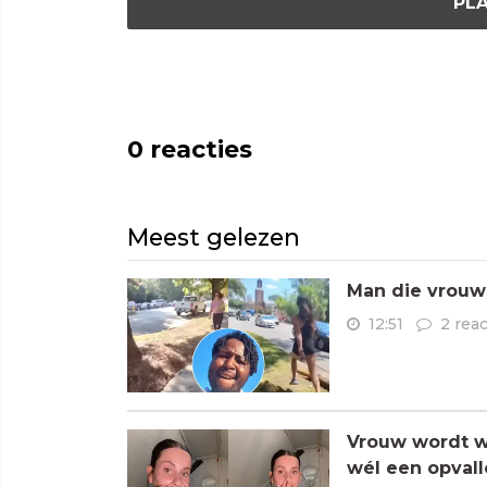
PLA
0
reacties
Meest gelezen
Man die vrouwe
12:51
2 reac
Vrouw wordt wa
wél een opvall