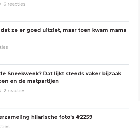
6 reacties
 dat ze er goed uitziet, maar toen kwam mama
ties
 de Sneekweek? Dat lijkt steeds vaker bijzaak
pen en de matpartijen
2 reacties
rzameling hilarische foto's #2259
cties