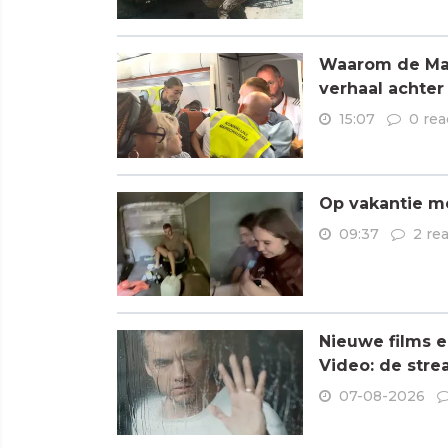
Waarom de Mare
verhaal achter
15:07
0 rea
Op vakantie me
09:37
2 re
Nieuwe films e
Video: de stre
07-08-2026