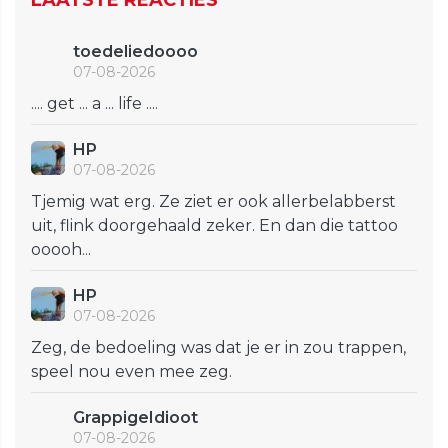
LAATSTE REACTIES
toedeliedoooo
07-08-2026
.... get ... a ... life ....
HP
07-08-2026
Tjemig wat erg. Ze ziet er ook allerbelabberst
uit, flink doorgehaald zeker. En dan die tattoo
ooooh...
HP
07-08-2026
Zeg, de bedoeling was dat je er in zou trappen,
speel nou even mee zeg.
GrappigeIdioot
07-08-2026