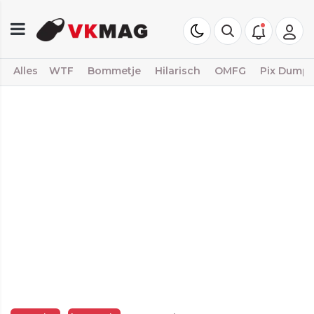
Alles
WTF
Bommetje
Hilarisch
OMFG
Pix Dump