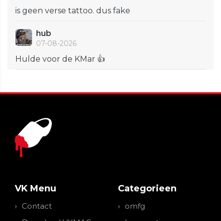
is geen verse tattoo. dus fake
hub
07-08-2026
Hulde voor de KMar 👍
VK Menu
Categorieen
Contact
omfg