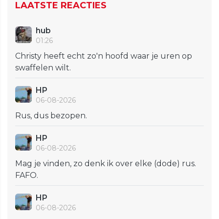
LAATSTE REACTIES
hub
01:26
Christy heeft echt zo'n hoofd waar je uren op
swaffelen wilt.
HP
06-08-2026
Rus, dus bezopen.
HP
06-08-2026
Mag je vinden, zo denk ik over elke (dode) rus.
FAFO.
HP
06-08-2026