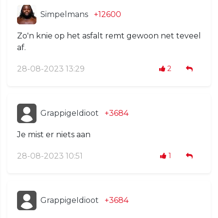
Simpelmans
+12600
Zo'n knie op het asfalt remt gewoon net teveel
af.
28-08-2023 13:29
2
GrappigeIdioot
+3684
Je mist er niets aan
28-08-2023 10:51
1
GrappigeIdioot
+3684