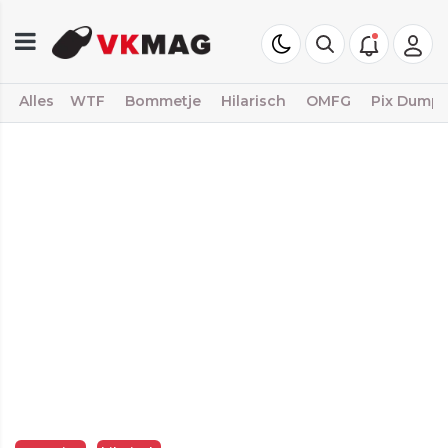
Alles
WTF
Bommetje
Hilarisch
OMFG
Pix Dump