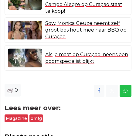
Campo Alegre op Curaçao staat
te koop!
Sow, Monica Geuze neemt zelf
groot bos hout mee naar BBQ op
Curaçao
Als je maat op Curaçao ineens een
boomspecialist blijkt
0
Lees meer over:
Magazine
omfg