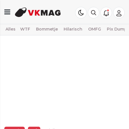
Alles
WTF
Bommetje
Hilarisch
OMFG
Pix Dump