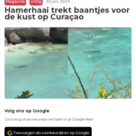
Magazine
omfg
23 juli, 2023
·
Hamerhaai trekt baantjes voor
de kust op Curaçao
Volg ons op Google
Ontvang onze nieuwste verhalen in je Google-feed
Toevoegen als voorkeursbron op Google