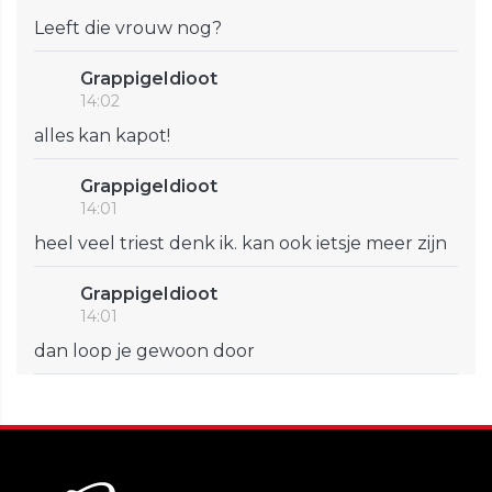
Leeft die vrouw nog?
GrappigeIdioot
14:02
alles kan kapot!
GrappigeIdioot
14:01
heel veel triest denk ik. kan ook ietsje meer zijn
GrappigeIdioot
14:01
dan loop je gewoon door