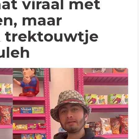
t viraal met
n, maar
 trektouwtje
uleh