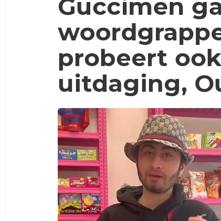
Guccimen gaa
woordgrappe
probeert ook
uitdaging, O