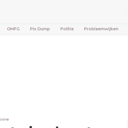
OMFG
Pix Dump
Politie
Probleemwijken
fbone