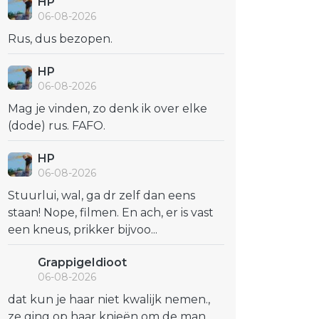
HP
06-08-2026
Rus, dus bezopen.
HP
06-08-2026
Mag je vinden, zo denk ik over elke
(dode) rus. FAFO.
HP
06-08-2026
Stuurlui, wal, ga dr zelf dan eens
staan! Nope, filmen. En ach, er is vast
een kneus, prikker bijvoo...
GrappigeIdioot
06-08-2026
dat kun je haar niet kwalijk nemen.,
ze ging op haar knieën om de man