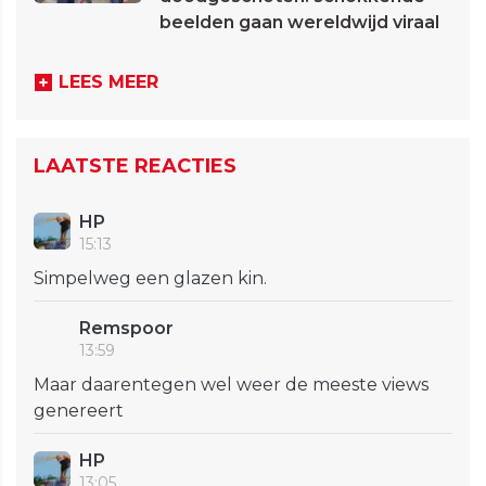
beelden gaan wereldwijd viraal
LEES MEER
LAATSTE REACTIES
HP
15:13
Simpelweg een glazen kin.
Remspoor
13:59
Maar daarentegen wel weer de meeste views
genereert
HP
13:05