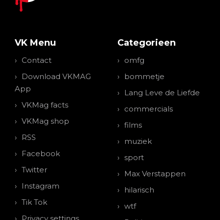
VK Menu
Categorieen
Contact
omfg
Download VKMAG
bommetje
App
Lang Leve de Liefde
VKMag facts
commercials
VKMag shop
films
RSS
muziek
Facebook
sport
Twitter
Max Verstappen
Instagram
hilarisch
Tik Tok
wtf
Privacy settings