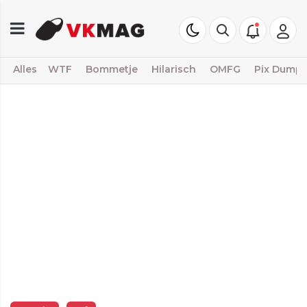
Alles
WTF
Bommetje
Hilarisch
OMFG
Pix Dump