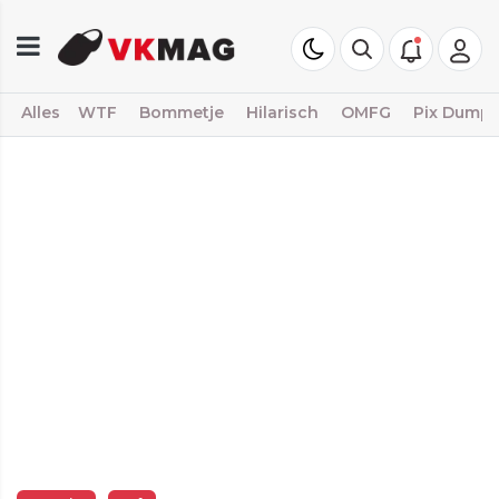
Alles
WTF
Bommetje
Hilarisch
OMFG
Pix Dump