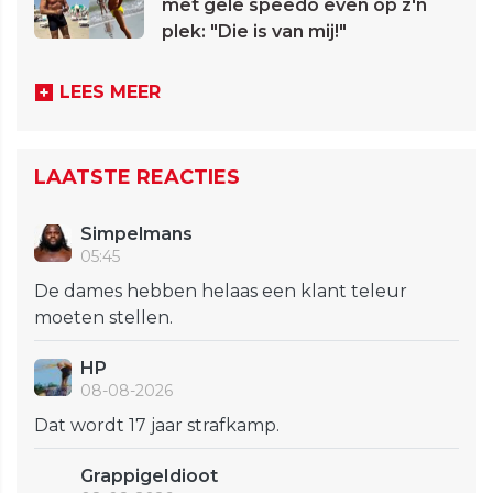
met gele speedo even op z'n
plek: "Die is van mij!"
LEES MEER
LAATSTE REACTIES
Simpelmans
05:45
De dames hebben helaas een klant teleur
moeten stellen.
HP
08-08-2026
Dat wordt 17 jaar strafkamp.
GrappigeIdioot