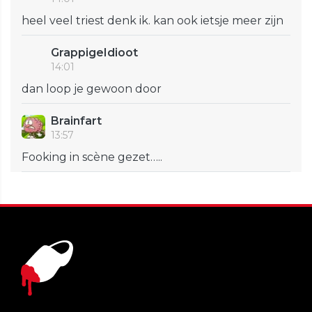
heel veel triest denk ik. kan ook ietsje meer zijn
GrappigeIdioot
14:01
dan loop je gewoon door
Brainfart
13:57
Fooking in scène gezet…..