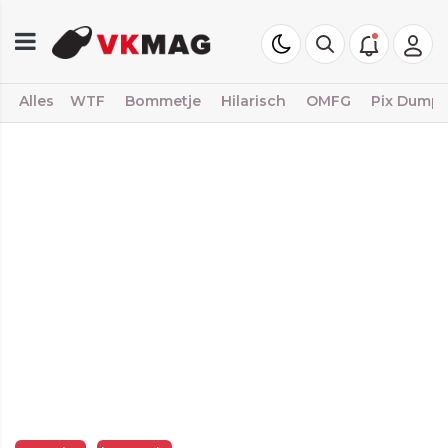
Alles
WTF
Bommetje
Hilarisch
OMFG
Pix Dump