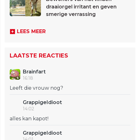
draaiorgel irritant en geven
smerige verrassing
LEES MEER
LAATSTE REACTIES
Brainfart
16:18
Leeft die vrouw nog?
GrappigeIdioot
14:02
alles kan kapot!
GrappigeIdioot
14:01