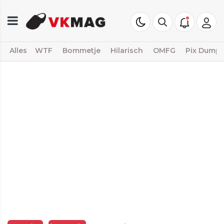
Alles
WTF
Bommetje
Hilarisch
OMFG
Pix Dump