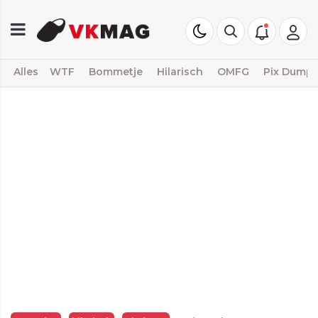
Alles
WTF
Bommetje
Hilarisch
OMFG
Pix Dump