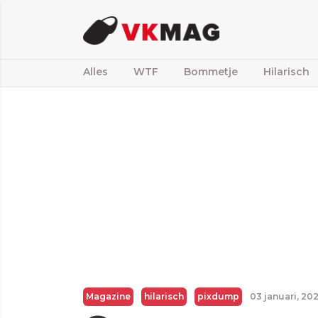
Alles
WTF
Bommetje
Hilarisch
Magazine
hilarisch
pixdump
03 januari, 20