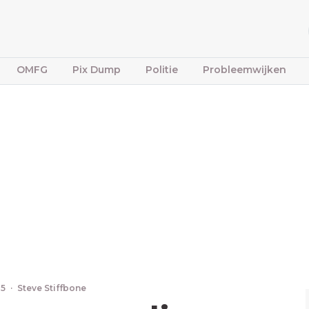
OMFG
Pix Dump
Politie
Probleemwijken
25
·
Steve Stiffbone