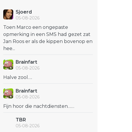
Sjoerd
05-08-2026
Toen Marco een ongepaste
opmerking in een SMS had gezet zat
Jan Roos er als de kippen bovenop en
hee...
Brainfart
05-08-2026
Halve zool….
Brainfart
05-08-2026
Fijn hoor die nachtdiensten……
TBR
05-08-2026