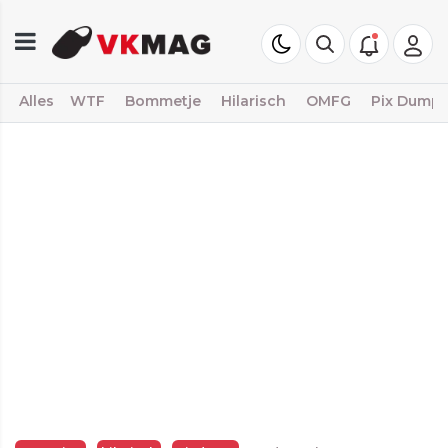
Alles
WTF
Bommetje
Hilarisch
OMFG
Pix Dump