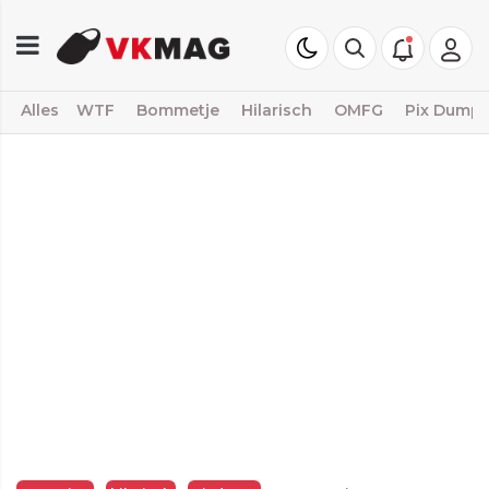
Alles
WTF
Bommetje
Hilarisch
OMFG
Pix Dump