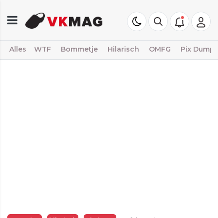
Alles
WTF
Bommetje
Hilarisch
OMFG
Pix Dump