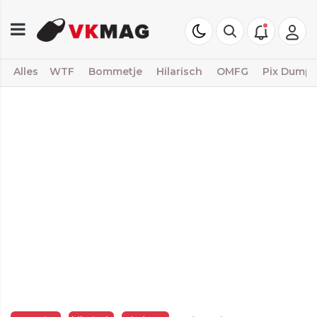
Alles
WTF
Bommetje
Hilarisch
OMFG
Pix Dump