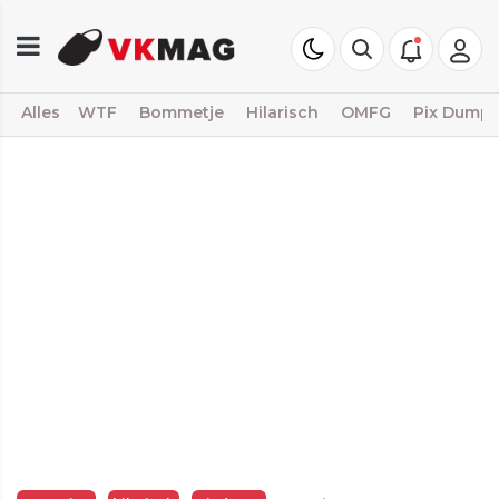
Alles
WTF
Bommetje
Hilarisch
OMFG
Pix Dump