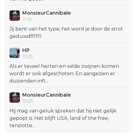
MonsieurCannibale
11:18
Jij bent van het type, het word je door de strot
geduwd!!!11!11
HP
10:25
Als er teveel herten en wilde zwijnen komen
wordt er ook afgeschoten. En aangezien er
duizenden infl...
MonsieurCannibale
10:23
Hij mag van geluk spreken dat hij niet gelijk
gepopt is. Het blijft USA, land of the free,
tenslotte...