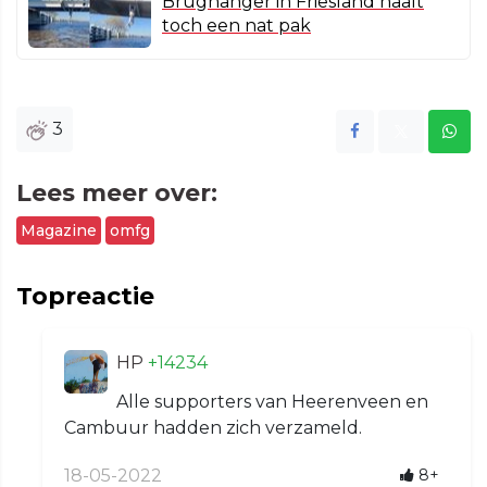
Brughanger in Friesland haalt
toch een nat pak
3
Lees meer over:
Magazine
omfg
Topreactie
HP
+14234
Alle supporters van Heerenveen en
Cambuur hadden zich verzameld.
18-05-2022
8+