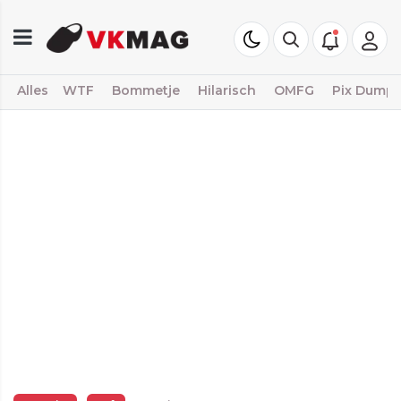
Alles
WTF
Bommetje
Hilarisch
OMFG
Pix Dump