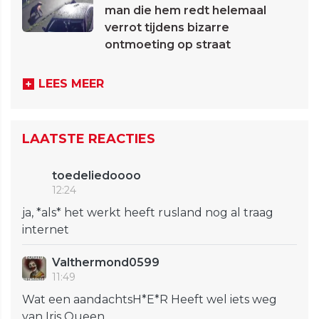
man die hem redt helemaal
verrot tijdens bizarre
ontmoeting op straat
LEES MEER
LAATSTE REACTIES
toedeliedoooo
12:24
ja, *als* het werkt heeft rusland nog al traag
internet
Valthermond0599
11:49
Wat een aandachtsH*E*R Heeft wel iets weg
van Iris Queen