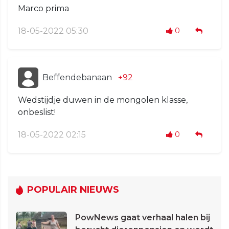
Marco prima
18-05-2022 05:30
0
Beffendebanaan
+92
Wedstijdje duwen in de mongolen klasse,
onbeslist!
18-05-2022 02:15
0
POPULAIR NIEUWS
PowNews gaat verhaal halen bij