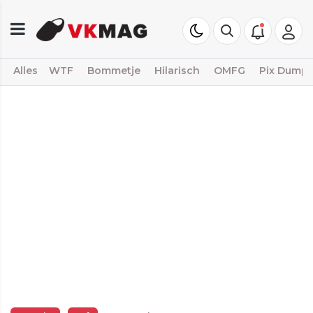
Alles
WTF
Bommetje
Hilarisch
OMFG
Pix Dump