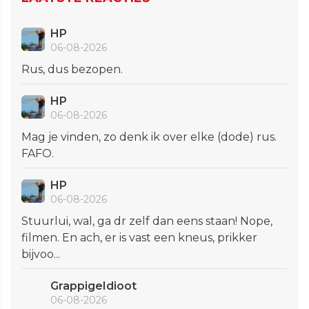
HP
06-08-2026
Rus, dus bezopen.
HP
06-08-2026
Mag je vinden, zo denk ik over elke (dode) rus.
FAFO.
HP
06-08-2026
Stuurlui, wal, ga dr zelf dan eens staan! Nope,
filmen. En ach, er is vast een kneus, prikker
bijvoo...
GrappigeIdioot
06-08-2026