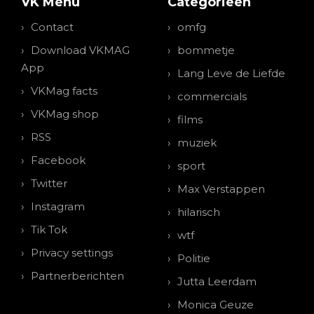
VK Menu
Categorieen
Contact
omfg
Download VKMAG
bommetje
App
Lang Leve de Liefde
VKMag facts
commercials
VKMag shop
films
RSS
muziek
Facebook
sport
Twitter
Max Verstappen
Instagram
hilarisch
Tik Tok
wtf
Privacy settings
Politie
Partnerberichten
Jutta Leerdam
Monica Geuze