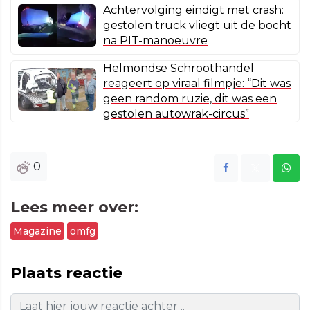
Achtervolging eindigt met crash:
gestolen truck vliegt uit de bocht
na PIT-manoeuvre
Helmondse Schroothandel
reageert op viraal filmpje: “Dit was
geen random ruzie, dit was een
gestolen autowrak-circus”
0
Lees meer over:
Magazine
omfg
Plaats reactie