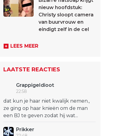
Bizarre flatsoap krijgt
nieuw hoofdstuk:
Christy sloopt camera
van buurvrouw en
eindigt zelf in de cel
LEES MEER
LAATSTE REACTIES
GrappigeIdioot
22:58
dat kun je haar niet kwalijk nemen.,
ze ging op haar knieën om de man
een BJ te geven zodat hij wat...
Prikker
22:48