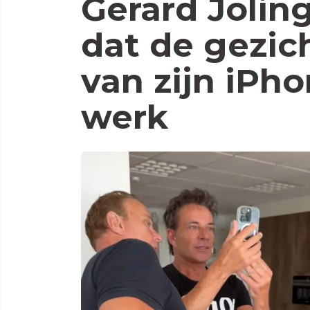
Gerard Jolin
dat de gezic
van zijn iPh
werk