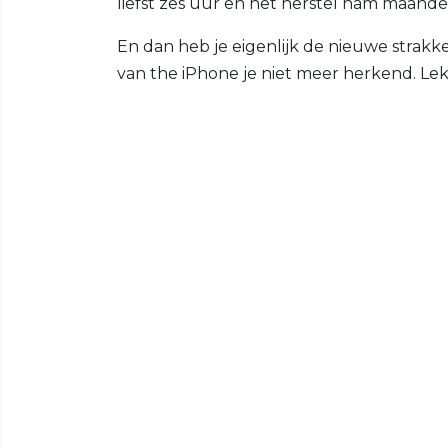
liefst zes uur en het herstel nam maande
En dan heb je eigenlijk de nieuwe strak
van the iPhone je niet meer herkend. Lek