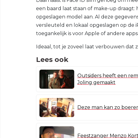
Daarnaast is Face ID slim genoeg om mee te
een baard laat staan of make-up draagt: h
opgeslagen model aan. Al deze gegevens b
versleuteld en lokaal opgeslagen op de iP
toegankelijk is voor Apple of andere apps
Ideaal, tot je zoveel laat verbouwen dat 
Lees ook
Outsiders heeft een rem
Joling gemaakt
Deze man kan zo boeren,
Feestzanger Menzo Kort