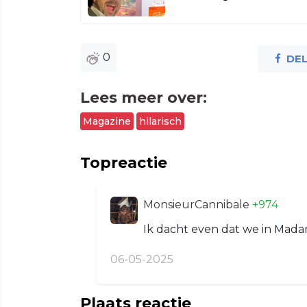
0
DE
Lees meer over:
Magazine
hilarisch
Topreactie
MonsieurCannibale
+974
Ik dacht even dat we in Mad
06-05-2025
Plaats reactie