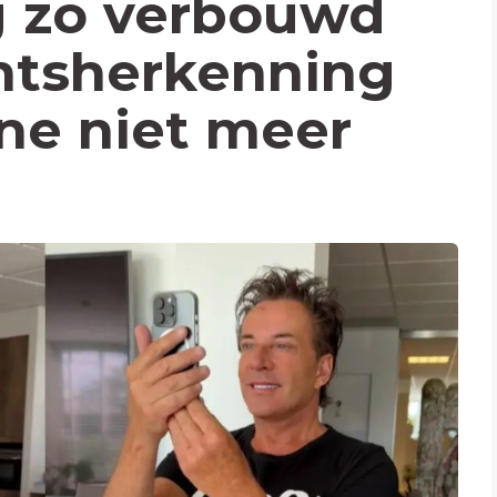
g zo verbouwd
htsherkenning
one niet meer