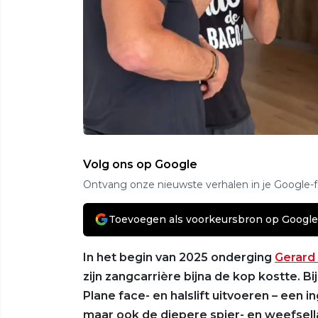
Volg ons op Google
Ontvang onze nieuwste verhalen in je Google-
Toevoegen als voorkeursbron op Google
In het begin van 2025 onderging
Gerard 
zijn zangcarrière bijna de kop kostte. B
Plane face- en halslift uitvoeren – een i
maar ook de diepere spier- en weefsell