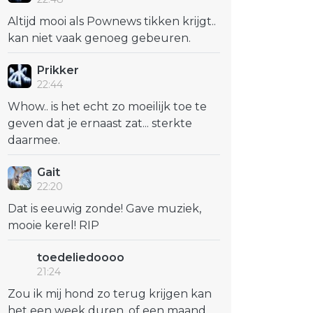
Altijd mooi als Pownews tikken krijgt..
kan niet vaak genoeg gebeuren.
Prikker
22:44
Whow.. is het echt zo moeilijk toe te
geven dat je ernaast zat... sterkte
daarmee.
Gait
22:20
Dat is eeuwig zonde! Gave muziek,
mooie kerel! RIP
toedeliedoooo
21:24
Zou ik mij hond zo terug krijgen kan
het een week duren, of een maand,