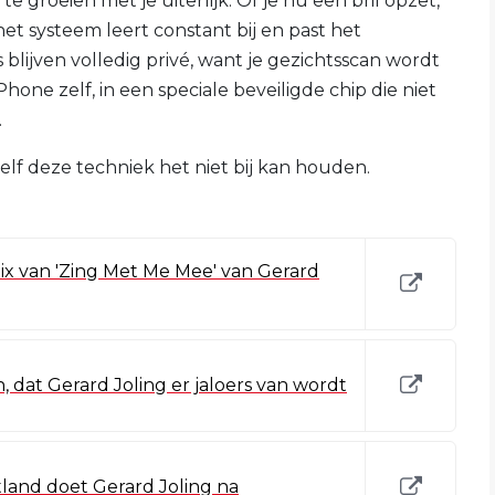
 groeien met je uiterlijk. Of je nu een bril opzet,
et systeem leert constant bij en past het
lijven volledig privé, want je gezichtsscan wordt
hone zelf, in een speciale beveiligde chip die niet
.
zelf deze techniek het niet bij kan houden.
ix van 'Zing Met Me Mee' van Gerard
 dat Gerard Joling er jaloers van wordt
land doet Gerard Joling na