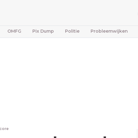
OMFG
Pix Dump
Politie
Probleemwijken
core