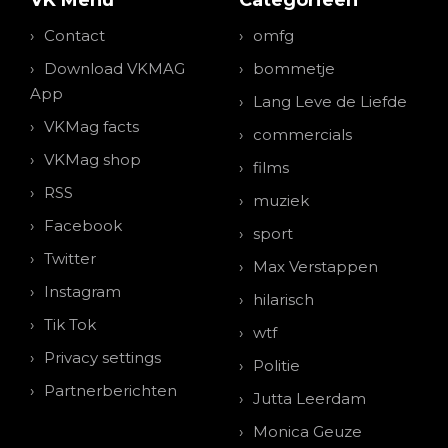
VK Menu
Categorieen
Contact
omfg
Download VKMAG
bommetje
App
Lang Leve de Liefde
VKMag facts
commercials
VKMag shop
films
RSS
muziek
Facebook
sport
Twitter
Max Verstappen
Instagram
hilarisch
Tik Tok
wtf
Privacy settings
Politie
Partnerberichten
Jutta Leerdam
Monica Geuze