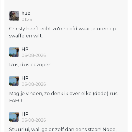
hub
01:26
Christy heeft echt zo'n hoofd waar je uren op
swaffelen wilt.
HP
06-08-2026
Rus, dus bezopen.
HP
06-08-2026
Mag je vinden, zo denk ik over elke (dode) rus.
FAFO.
HP
06-08-2026
Stuurlui, wal, ga dr zelf dan eens staan! Nope,