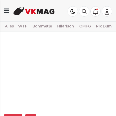
Alles
WTF
Bommetje
Hilarisch
OMFG
Pix Dump