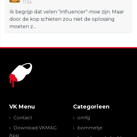
11:54
Ik begrijp dat velen "influencer"-moe zijn. Maar
door de kop schieten zou niet de oplossing
moeten z...
VK Menu
Categorieen
Contact
omfg
Download VKMAG
bommetje
App