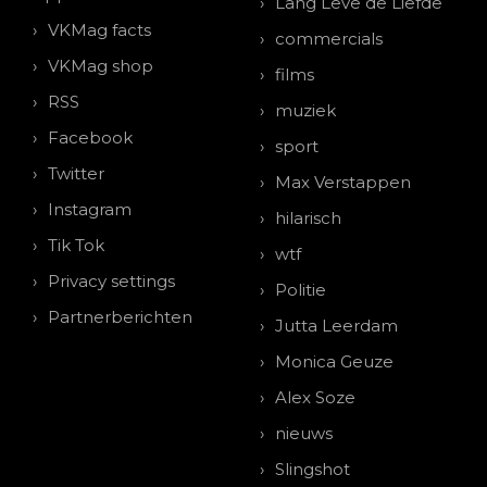
Lang Leve de Liefde
VKMag facts
commercials
VKMag shop
films
RSS
muziek
Facebook
sport
Twitter
Max Verstappen
Instagram
hilarisch
Tik Tok
wtf
Privacy settings
Politie
Partnerberichten
Jutta Leerdam
Monica Geuze
Alex Soze
nieuws
Slingshot