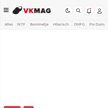
Alles
WTF
Bommetje
Hilarisch
OMFG
Pix Dump